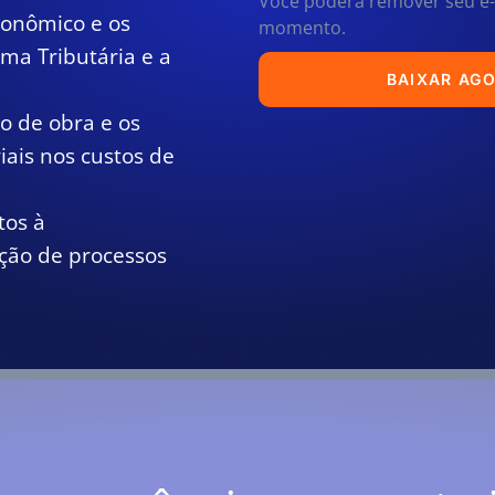
Você poderá remover seu e-
conômico e os
momento.
ma Tributária e a
BAIXAR AGO
o de obra e os
ais nos custos de
tos à
zação de processos