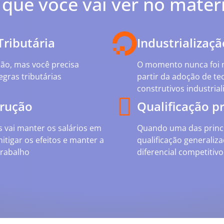
 que você vai ver no materi
ributária
Industrializaçã
ção, mas você precisa
O momento nunca foi m
gras tributárias
partir da adoção de te
construtivos industria
trução
Qualificação pr
 vai manter os salários em
Quando uma das princi
itigar os efeitos e manter a
qualificação generaliza
trabalho
diferencial competitiv